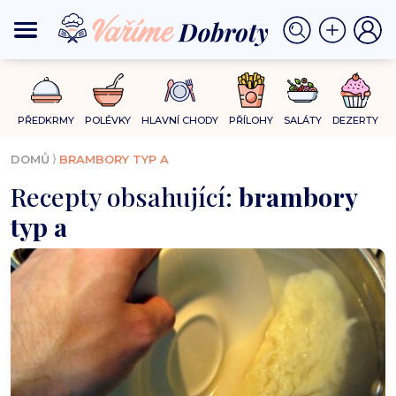
PŘEDKRMY
POLÉVKY
HLAVNÍ CHODY
PŘÍLOHY
SALÁTY
DEZERTY
⟩
DOMŮ
BRAMBORY TYP A
Recepty obsahující:
brambory
typ a