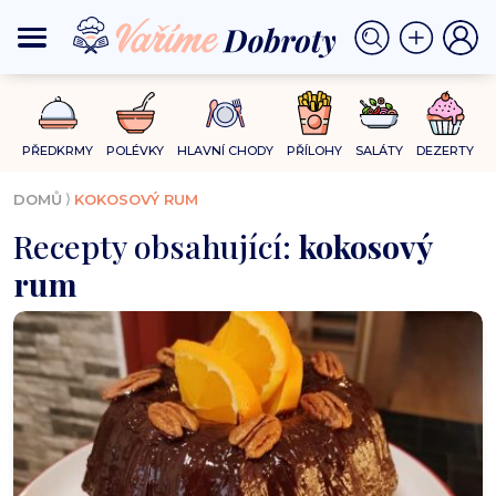
PŘEDKRMY
POLÉVKY
HLAVNÍ CHODY
PŘÍLOHY
SALÁTY
DEZERTY
⟩
DOMŮ
KOKOSOVÝ RUM
Recepty obsahující:
kokosový
rum