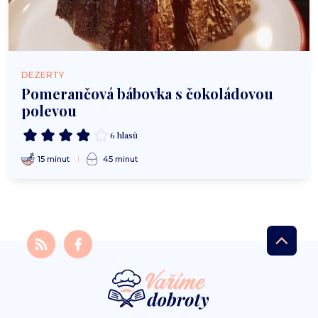
DEZERTY
Pomerančová bábovka s čokoládovou
polevou
6 hlasů
15 minut
45 minut