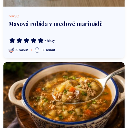
MASO
Masová roláda v medové marinádě
2 hlasy
15 minut
85 minut