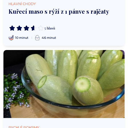
HLAVNÍ CHODY
Kuřecí maso s rýží z 1 pánve s rajčaty
5 hlasů
10 minut
46 minut
RYCHLÉ POKRMY