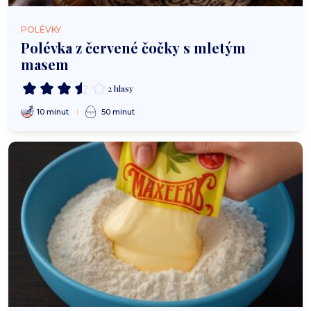
POLÉVKY
Polévka z červené čočky s mletým
masem
2 hlasy
10 minut
50 minut