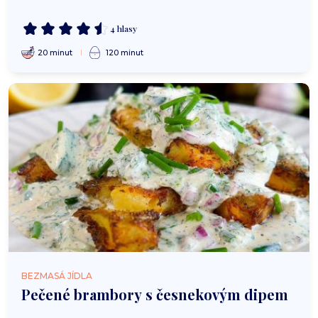
4 hlasy
20 minut
120 minut
BEZMASÁ JÍDLA
Pečené brambory s česnekovým dipem