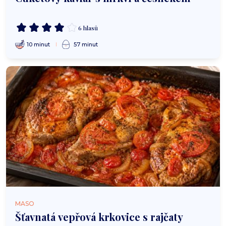
6 hlasů
10 minut
57 minut
MASO
Šťavnatá vepřová krkovice s rajčaty