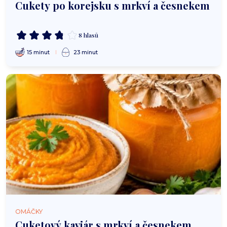
Cukety po korejsku s mrkví a česnekem
8 hlasů
15 minut
23 minut
OMÁČKY
Cuketový kaviár s mrkví a česnekem