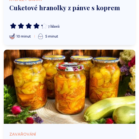
Cuketové hranolky z pánve s koprem
7 hlasů
10 minut
5 minut
ZAVAŘOVÁNÍ