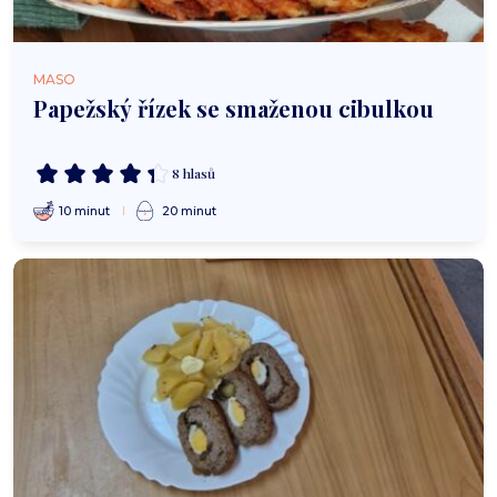
MASO
Papežský řízek se smaženou cibulkou
8 hlasů
10 minut
20 minut