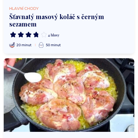
HLAVNÍ CHODY
Šťavnatý masový koláč s černým
sezamem
4 hlasy
20 minut
50 minut