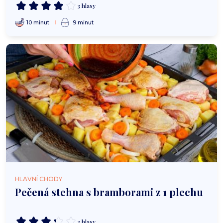
3 hlasy
10 minut
9 minut
HLAVNÍ CHODY
Pečená stehna s bramborami z 1 plechu
3 hlasy