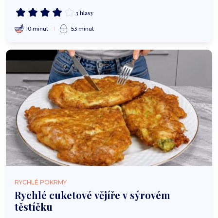
3 hlasy
10 minut
53 minut
RYCHLÉ POKRMY
Rychlé cuketové vějíře v sýrovém
těstíčku