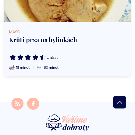
MASO
Krůtí prsa na bylinkách
4 hlasy
15 minut
60 minut