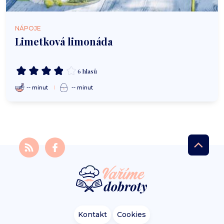
NÁPOJE
Limetková limonáda
6 hlasů
-- minut
-- minut
Kontakt
Cookies