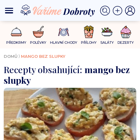
PŘEDKRMY
POLÉVKY
HLAVNÍ CHODY
PŘÍLOHY
SALÁTY
DEZERTY
⟩
DOMŮ
MANGO BEZ SLUPKY
Recepty obsahující:
mango bez
slupky