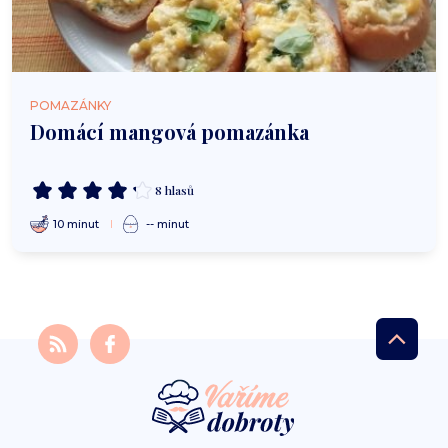
POMAZÁNKY
Domácí mangová pomazánka
8 hlasů
10 minut
-- minut