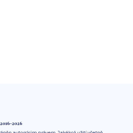
 2016-2026
ráněn autorským právem. Jakékoli užití včetně