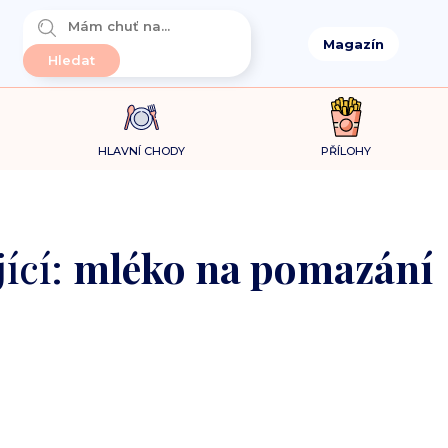
Magazín
HLAVNÍ CHODY
PŘÍLOHY
ící:
mléko na pomazání