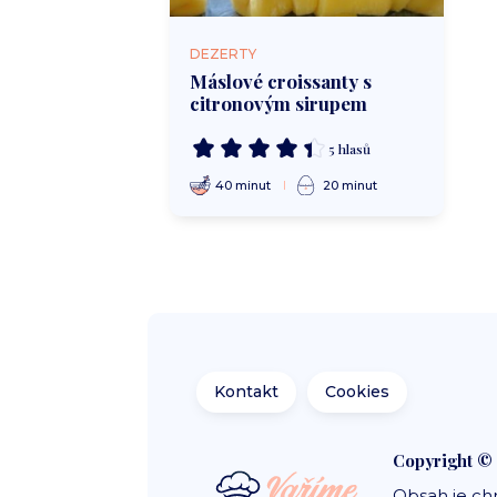
DEZERTY
Máslové croissanty s
citronovým sirupem
5 hlasů
40 minut
20 minut
Kontakt
Cookies
Copyright ©
Obsah je ch