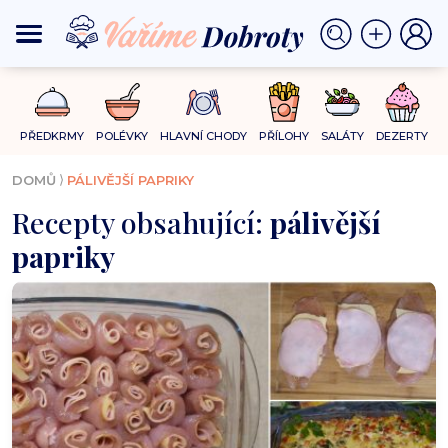
PŘEDKRMY
POLÉVKY
HLAVNÍ CHODY
PŘÍLOHY
SALÁTY
DEZERTY
⟩
DOMŮ
PÁLIVĚJŠÍ PAPRIKY
Recepty obsahující:
pálivější
papriky