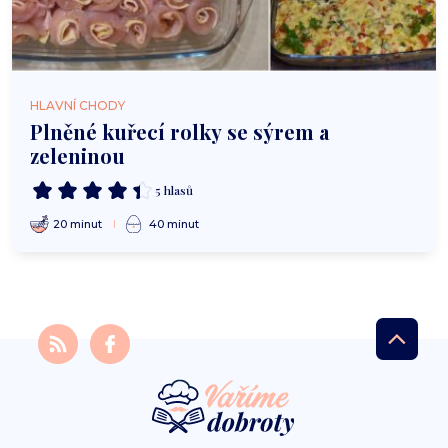
HLAVNÍ CHODY
Plněné kuřecí rolky se sýrem a
zeleninou
5 hlasů
20 minut
40 minut