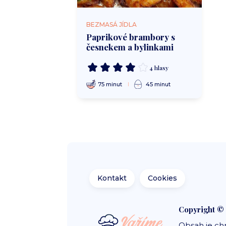
BEZMASÁ JÍDLA
Paprikové brambory s
česnekem a bylinkami
4 hlasy
75 minut
45 minut
Kontakt
Cookies
Copyright ©
Obsah je ch