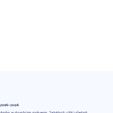
 2016-2026
ráněn autorským právem. Jakékoli užití včetně