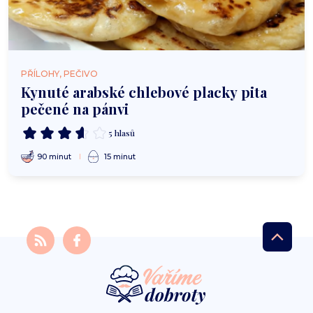
PŘÍLOHY, PEČIVO
Kynuté arabské chlebové placky pita
pečené na pánvi
5 hlasů
90 minut
15 minut