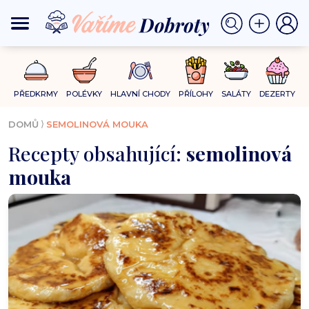
PŘEDKRMY
POLÉVKY
HLAVNÍ CHODY
PŘÍLOHY
SALÁTY
DEZERTY
⟩
DOMŮ
SEMOLINOVÁ MOUKA
Recepty obsahující:
semolinová
mouka