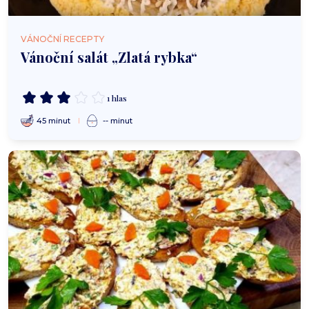
VÁNOČNÍ RECEPTY
Vánoční salát „Zlatá rybka“
1 hlas
45 minut
-- minut