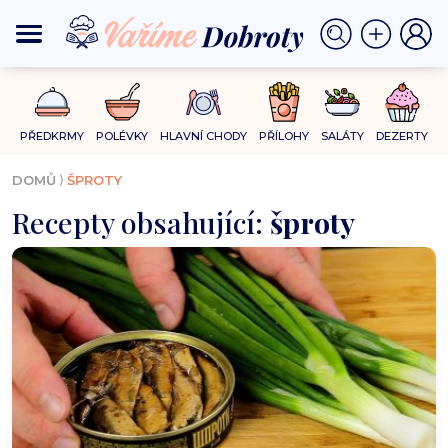
PŘEDKRMY
POLÉVKY
HLAVNÍ CHODY
PŘÍLOHY
SALÁTY
DEZERTY
⟩
DOMŮ
ŠPROTY
Recepty obsahující:
šproty