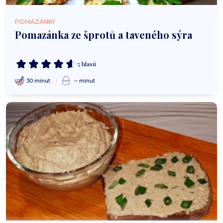
POMAZÁNKY
Pomazánka ze šprotů a taveného sýra
5 hlasů
30 minut
-- minut