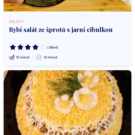
SALÁTY
Rybí salát ze šprotů s jarní cibulkou
5 hlasů
15 minut
10 minut