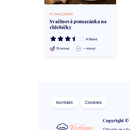
POMAZÁNKY
Svačinová pomazánka na
chlebíčky
8 hlasů
15 minut
-- minut
Kontakt
Cookies
Copyright ©
Obsah je ch