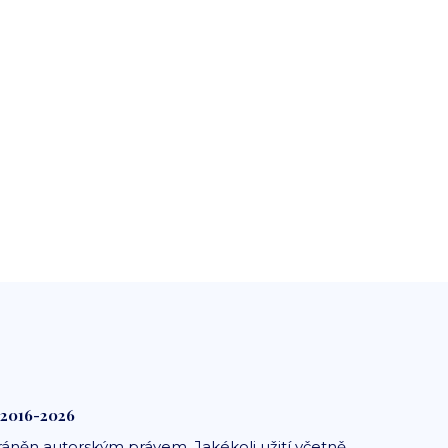
 2016-2026
ráněn autorským právem. Jakékoli užití včetně