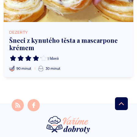
DEZERTY
Šneci z kynutého těsta a mascarpone
krémem
7 hlasů
90 minut
30 minut