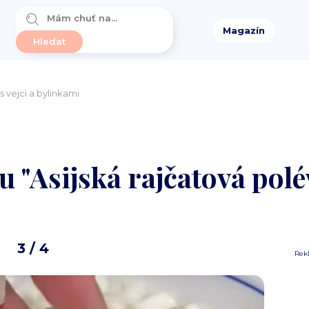
Magazín
s vejci a bylinkami
u "Asijská rajčatová polév
3
/ 4
Rek