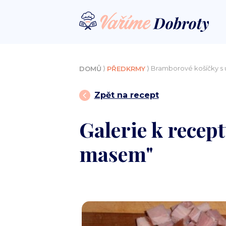
⟩
⟩ Bramborové košíčky 
DOMŮ
PŘEDKRMY
Zpět na recept
Galerie k rece
masem"