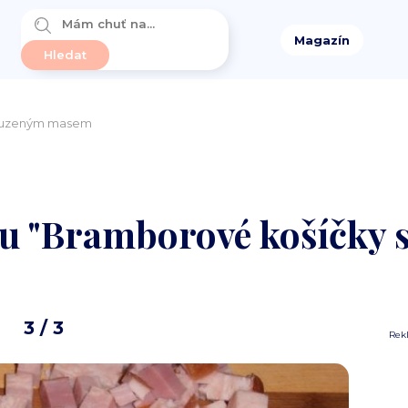
Magazín
s uzeným masem
ptu "Bramborové košíčky
3
/ 3
Rek