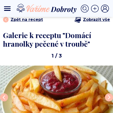
⟩
⟩ Domácí hranolky pečené v troubě
DOMŮ
PŘÍLOHY
Zpět na recept
Zobrazit vše
Galerie k receptu "Domácí
hranolky pečené v troubě"
1
/ 3