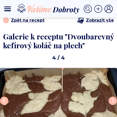
⟩
⟩ Dvoubarevný kefírový koláč na plech
DOMŮ
DEZERTY
Zpět na recept
Zobrazit vše
Galerie k receptu "Dvoubarevný
kefírový koláč na plech"
4
/ 4