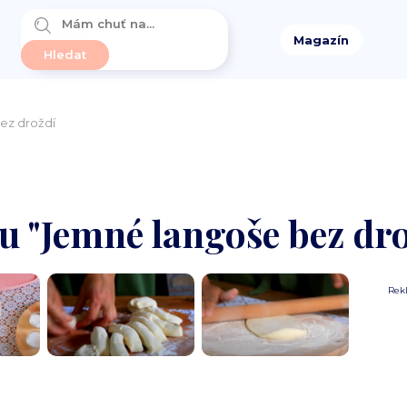
Magazín
ez droždí
tu "Jemné langoše bez dr
Rek