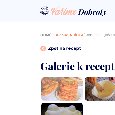
⟩
⟩ Jemné langoše b
DOMŮ
BEZMASÁ JÍDLA
Zpět na recept
Galerie k recep