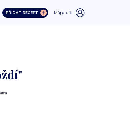
PŘIDAT RECEPT
Můj profil
oždí"
lama