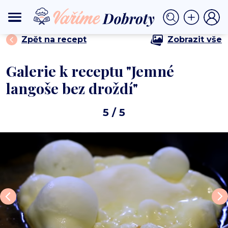
⟩
⟩ Jemné langoše bez droždí
DOMŮ
BEZMASÁ JÍDLA
Zpět na recept
Zobrazit vše
Galerie k receptu "Jemné
langoše bez droždí"
5
/ 5