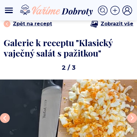
⟩
⟩ Klasický vaječný salát s pažitkou
DOMŮ
SALÁTY
Zpět na recept
Zobrazit vše
Galerie k receptu "Klasický
vaječný salát s pažitkou"
2
/ 3