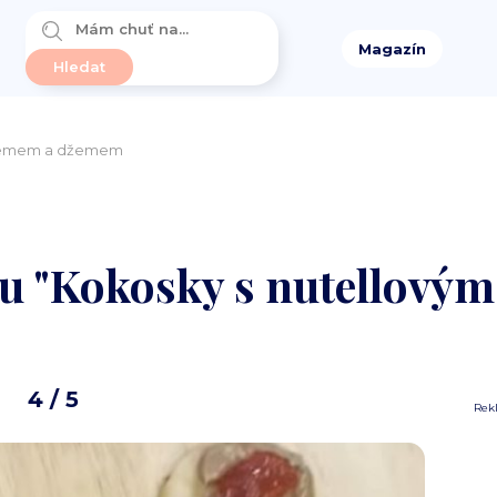
Magazín
krémem a džemem
tu "Kokosky s nutellový
4
/ 5
Rek