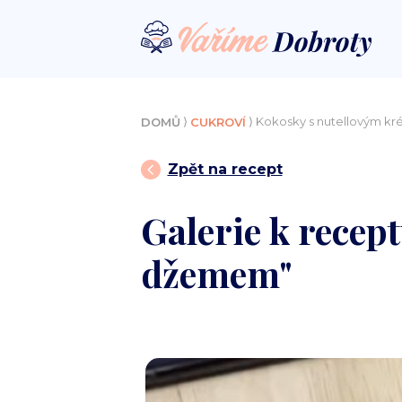
⟩
⟩ Kokosky s nutellovým 
DOMŮ
CUKROVÍ
Zpět na recept
Galerie k recep
džemem"