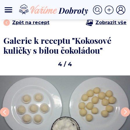
⟩
⟩ Kokosové kuličky s bílou čokoládou
DOMŮ
CUKROVÍ
Zpět na recept
Zobrazit vše
Galerie k receptu "Kokosové
kuličky s bílou čokoládou"
4
/ 4