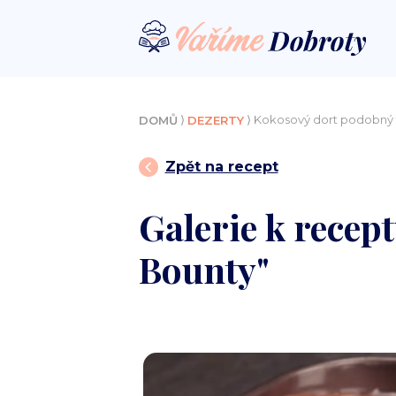
⟩
⟩ Kokosový dort podobný 
DOMŮ
DEZERTY
Zpět na recept
Galerie k recep
Bounty"