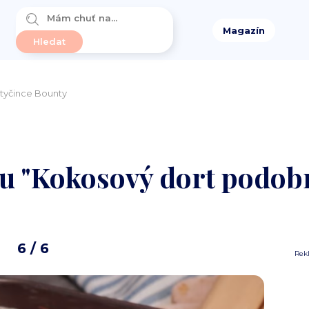
Magazín
tyčince Bounty
tu "Kokosový dort podob
6
/ 6
Rek