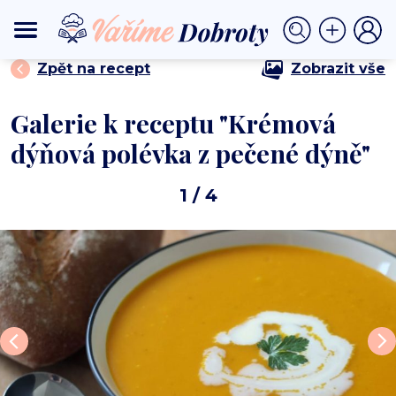
⟩
⟩ Krémová dýňová polévka z pečené dýně
DOMŮ
POLÉVKY
Zpět na recept
Zobrazit vše
Galerie k receptu "Krémová
dýňová polévka z pečené dýně"
1
/ 4