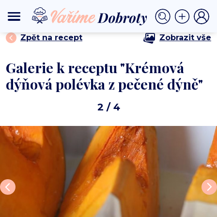
⟩
⟩ Krémová dýňová polévka z pečené dýně
DOMŮ
POLÉVKY
Zpět na recept
Zobrazit vše
Galerie k receptu "Krémová
dýňová polévka z pečené dýně"
2
/ 4