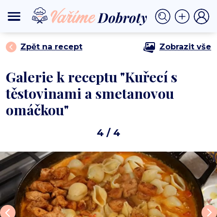
⟩
⟩ Kuřecí s těstovinami a
DOMŮ
TĚSTOVINY, RIZOTA
smetanovou omáčkou
Zpět na recept
Zobrazit vše
Galerie k receptu "Kuřecí s
těstovinami a smetanovou
omáčkou"
4
/ 4