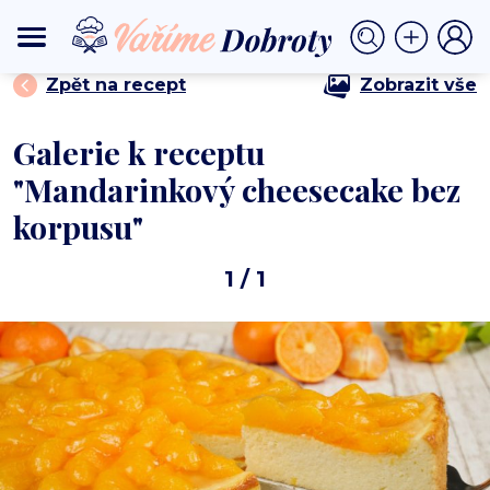
⟩
⟩ Mandarinkový cheesecake bez korpusu
DOMŮ
DEZERTY
Zpět na recept
Zobrazit vše
Galerie k receptu
"Mandarinkový cheesecake bez
korpusu"
1
/ 1