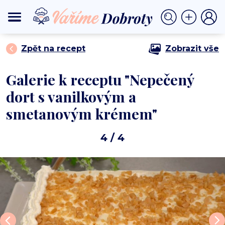
⟩
⟩ Nepečený dort s vanilkovým a smetanovým
DOMŮ
DEZERTY
krémem
Zpět na recept
Zobrazit vše
Galerie k receptu "Nepečený
dort s vanilkovým a
smetanovým krémem"
4
/ 4