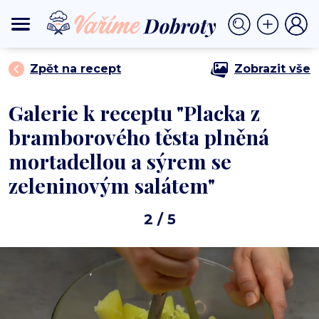
⟩
⟩ Placka z bramborového těsta plněná
DOMŮ
RYCHLÉ POKRMY
mortadellou a sýrem se zeleninovým salátem
Zpět na recept
Zobrazit vše
Galerie k receptu "Placka z
bramborového těsta plněná
mortadellou a sýrem se
zeleninovým salátem"
2
/ 5