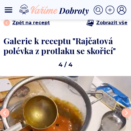
⟩
⟩ Rajčatová polévka z protlaku se skořicí
DOMŮ
POLÉVKY
Zpět na recept
Zobrazit vše
Galerie k receptu "Rajčatová
polévka z protlaku se skořicí"
4
/ 4