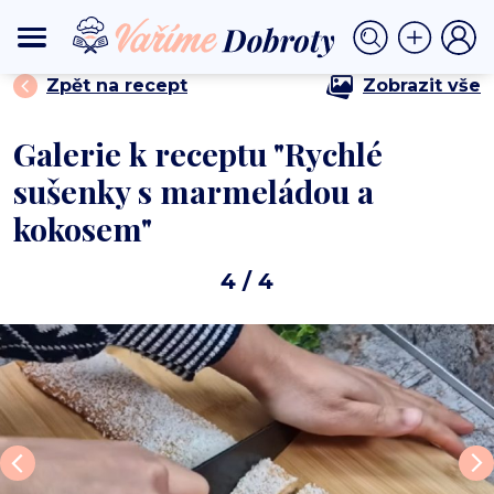
⟩
⟩ Rychlé sušenky s marmeládou a kokosem
DOMŮ
DEZERTY
Zpět na recept
Zobrazit vše
Galerie k receptu "Rychlé
sušenky s marmeládou a
kokosem"
4
/ 4