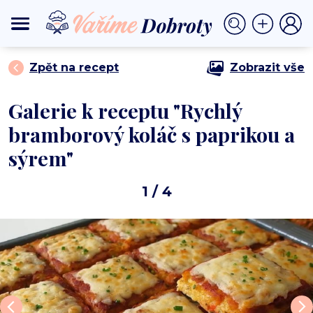
⟩
⟩ Rychlý bramborový koláč s paprikou a
DOMŮ
BEZMASÁ JÍDLA
sýrem
Zpět na recept
Zobrazit vše
Galerie k receptu "Rychlý
bramborový koláč s paprikou a
sýrem"
1
/ 4