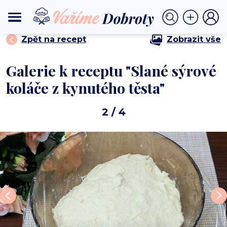
⟩
⟩ Slané sýrové koláče z kynutého těsta
DOMŮ
BEZMASÁ JÍDLA
Zpět na recept
Zobrazit vše
Galerie k receptu "Slané sýrové
koláče z kynutého těsta"
2
/ 4