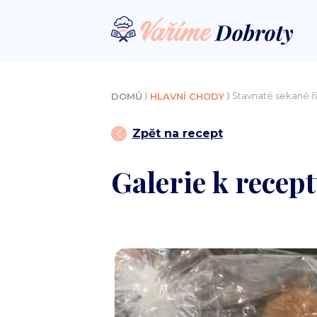
⟩
⟩ Štavnaté sekané ř
DOMŮ
HLAVNÍ CHODY
Zpět na recept
Galerie k recept