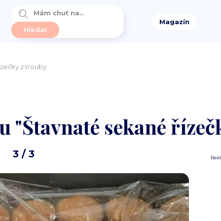
Magazín
ízečky z trouby
u "Štavnaté sekané řízeč
3
/ 3
Rek