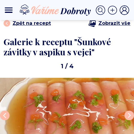
⟩
⟩ Šunkové závitky v aspiku s vejci
DOMŮ
PŘEDKRMY
Zpět na recept
Zobrazit vše
Galerie k receptu "Šunkové
závitky v aspiku s vejci"
1
/ 4