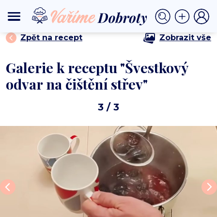
⟩
⟩ Švestkový odvar na čištění střev
DOMŮ
NÁPOJE
Zpět na recept
Zobrazit vše
Galerie k receptu "Švestkový
odvar na čištění střev"
3
/ 3