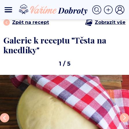
⟩
⟩ Těsta na knedlíky
DOMŮ
PŘÍLOHY
Zpět na recept
Zobrazit vše
Galerie k receptu "Těsta na
knedlíky"
1
/ 5