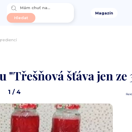
Magazín
grediencí
u "Třešňová šťáva jen ze 
1
/ 4
Rek