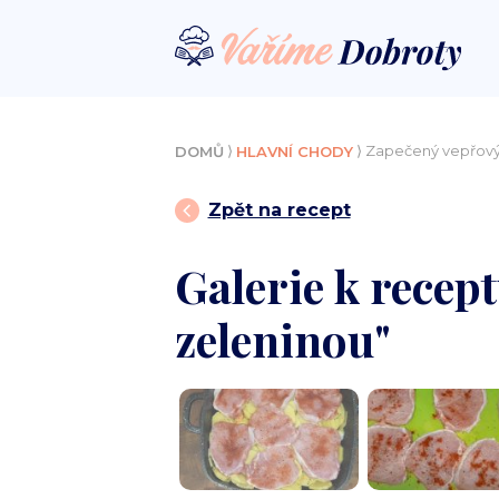
⟩
⟩ Zapečený vepřový 
DOMŮ
HLAVNÍ CHODY
Zpět na recept
Galerie k recep
zeleninou"