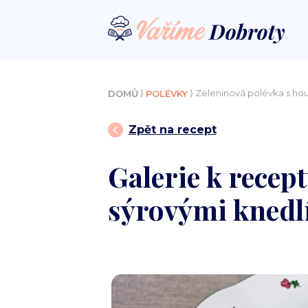
⟩
⟩ Zeleninová polévka s ho
DOMŮ
POLÉVKY
Zpět na recept
Galerie k recep
sýrovými knedl