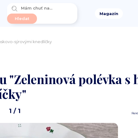
Magazín
uskovo-sýrovými knedlíčky
tu "Zeleninová polévka s
íčky"
1
/ 1
Rek