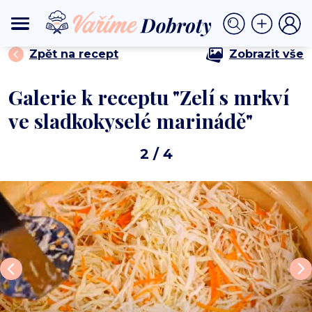
⟩
⟩ Zelí s mrkví ve sladkokyselé marinádě
DOMŮ
SALÁTY
Zpět na recept
Zobrazit vše
Galerie k receptu "Zelí s mrkví
ve sladkokyselé marinádě"
2
/ 4