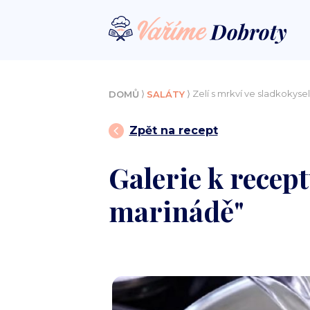
⟩
⟩ Zelí s mrkví ve sladkokys
DOMŮ
SALÁTY
Zpět na recept
Galerie k recept
marinádě"