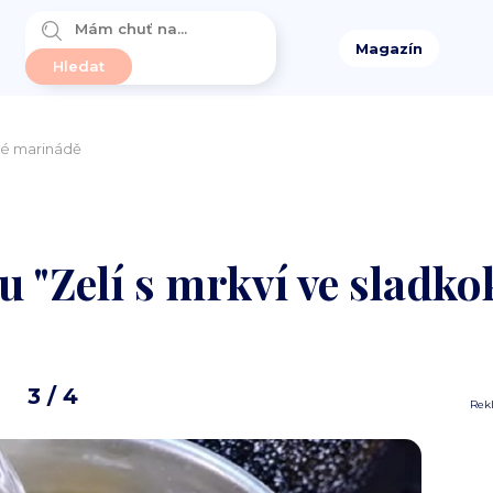
Magazín
elé marinádě
u "Zelí s mrkví ve sladko
3
/ 4
Rek