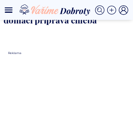
⟩
DOMŮ
DOMÁCÍ PŘÍPRAVA CHLEBA
domácí příprava chleba
Reklama