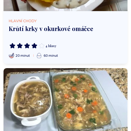
HLAVNÍ CHODY
Krůtí krky v okurkové omáčce
4 hlasy
20 minut
60 minut