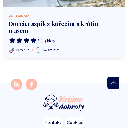
PŘEDKRMY
Domácí aspik s kuřecím a krůtím
masem
4 hlasy
30 minut
240 minut
Kontakt
Cookies