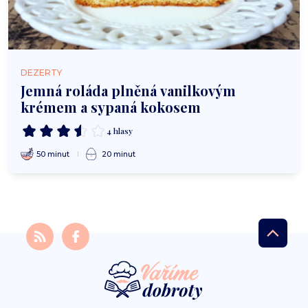
DEZERTY
Jemná roláda plněná vanilkovým
krémem a sypaná kokosem
4 hlasy
50 minut
20 minut