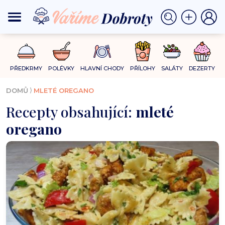
PŘEDKRMY
POLÉVKY
HLAVNÍ CHODY
PŘÍLOHY
SALÁTY
DEZERTY
⟩
DOMŮ
MLETÉ OREGANO
Recepty obsahující:
mleté
oregano