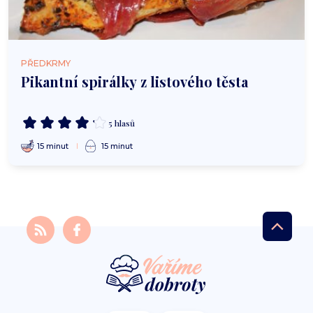
PŘEDKRMY
Pikantní spirálky z listového těsta
5 hlasů
15 minut
15 minut