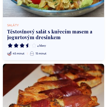
SALÁTY
Těstovinový salát s kuřecím masem a
jogurtovým dresinkem
4 hlasy
45 minut
15 minut