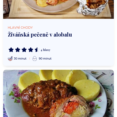
HLAVNÍ CHODY
Živáňská pečeně v alobalu
4 hlasy
30 minut
90 minut