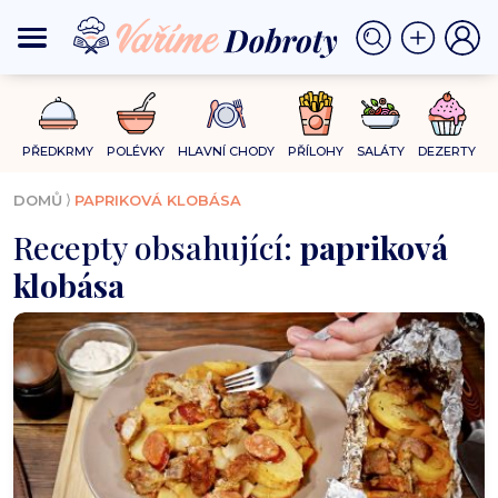
PŘEDKRMY
POLÉVKY
HLAVNÍ CHODY
PŘÍLOHY
SALÁTY
DEZERTY
⟩
DOMŮ
PAPRIKOVÁ KLOBÁSA
Recepty obsahující:
papriková
klobása