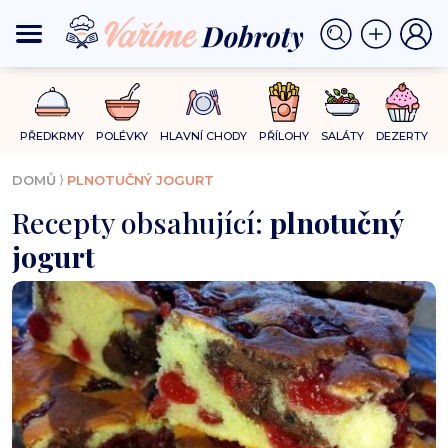
PŘEDKRMY
POLÉVKY
HLAVNÍ CHODY
PŘÍLOHY
SALÁTY
DEZERTY
⟩
DOMŮ
PLNOTUČNÝ JOGURT
Recepty obsahující:
plnotučný
jogurt