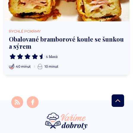
RYCHLÉ POKRMY
Obalované bramborové koule se šunkou
a sýrem
6 hlasů
40 minut
10 minut