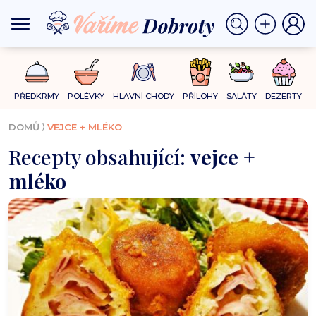
PŘEDKRMY
POLÉVKY
HLAVNÍ CHODY
PŘÍLOHY
SALÁTY
DEZERTY
⟩
DOMŮ
VEJCE + MLÉKO
Recepty obsahující:
vejce +
mléko