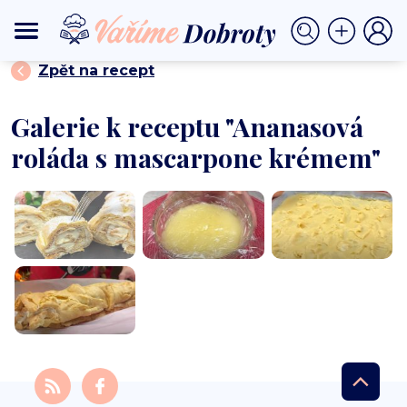
⟩
⟩ Ananasová roláda s mascarpone krémem
DOMŮ
DEZERTY
Zpět na recept
Galerie k receptu "Ananasová
roláda s mascarpone krémem"